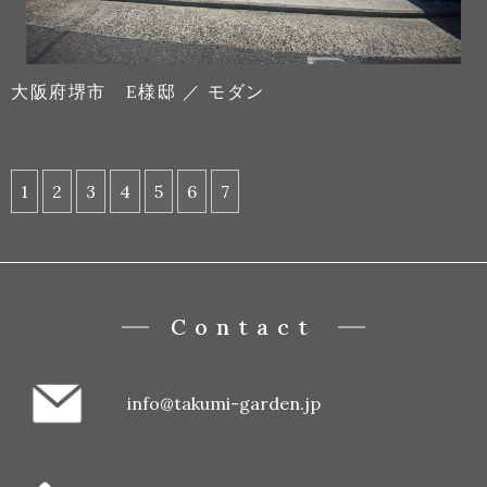
大阪府堺市 E様邸 ／ モダン
1
2
3
4
5
6
7
Contact
info@takumi-garden.jp