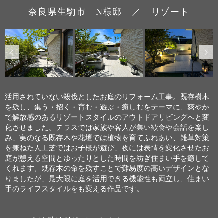
奈良県生駒市 N様邸 ／ リゾート
活用されていない殺伐としたお庭のリフォーム工事。既存樹木
を残し、集う・招く・育む・遊ぶ・癒しむをテーマに、爽やか
で解放感のあるリゾートスタイルのアウトドアリビングへと変
化させました。テラスでは家族や客人が集い歓食や会話を楽し
み、実のなる既存木や花壇では植物を育てふれあい、雑草対策
を兼ねた人工芝ではお子様が遊び、夜には表情を変化させたお
庭が憩える空間とゆったりとした時間を紡ぎ住まい手を癒して
くれます。既存木の命を残すことで難易度の高いデザインとな
りましたが、最大限に庭を活用できる機能性も両立し、住まい
手のライフスタイルをも変える作品です。